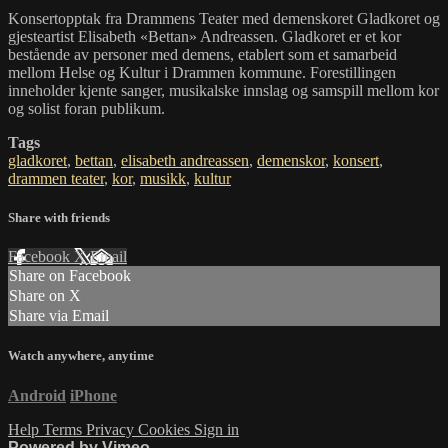
Konsertopptak fra Drammens Teater med demenskoret Gladkoret og
gjesteartist Elisabeth «Bettan» Andreassen. Gladkoret er et kor
bestående av personer med demens, etablert som et samarbeid
mellom Helse og Kultur i Drammen kommune. Forestillingen
inneholder kjente sanger, musikalske innslag og samspill mellom kor
og solist foran publikum.
Tags
gladkoret
,
bettan
,
elisabeth andreassen
,
demenskor
,
konsert
,
drammen teater
,
kor
,
musikk
,
kultur
Share with friends
Facebook
X
Email
Share on Facebook
Share on X
Share via Email
Watch anywhere, anytime
Android
iPhone
Help
Terms
Privacy
Cookies
Sign in
Powered by Vimeo