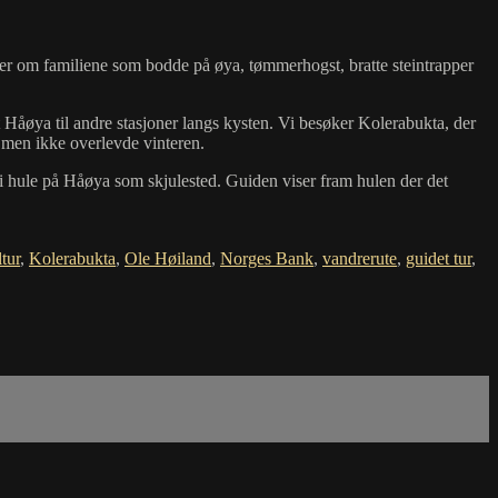
ller om familiene som bodde på øya, tømmerhogst, bratte steintrapper
 Håøya til andre stasjoner langs kysten. Vi besøker Kolerabukta, der
, men ikke overlevde vinteren.
 ei hule på Håøya som skjulested. Guiden viser fram hulen der det
tur
,
Kolerabukta
,
Ole Høiland
,
Norges Bank
,
vandrerute
,
guidet tur
,