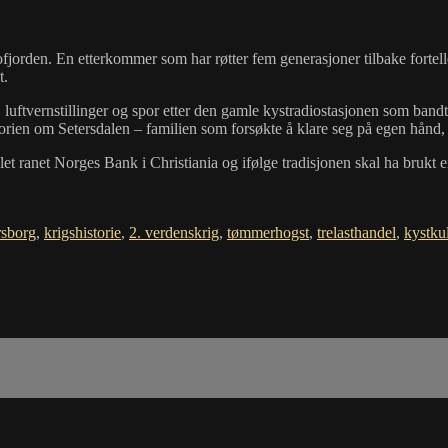
lofjorden. En etterkommer som har røtter fem generasjoner tilbake forte
t.
 luftvernstillinger og spor etter den gamle kystradiostasjonen som bandt
torien om Setersdalen – familien som forsøkte å klare seg på egen hånd
let ranet Norges Bank i Christiania og ifølge tradisjonen skal ha brukt
sborg
,
krigshistorie
,
2. verdenskrig
,
tømmerhogst
,
trelasthandel
,
kystkul