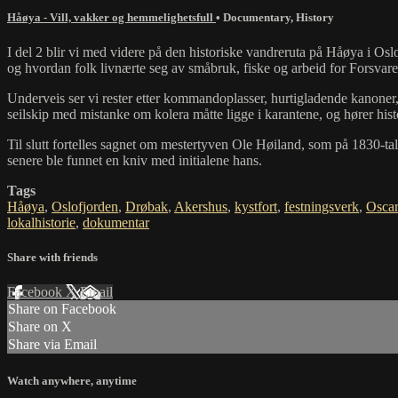
Håøya - Vill, vakker og hemmelighetsfull
•
Documentary
,
History
I del 2 blir vi med videre på den historiske vandreruta på Håøya i Os
og hvordan folk livnærte seg av småbruk, fiske og arbeid for Forsvare
Underveis ser vi rester etter kommandoplasser, hurtigladende kanoner,
seilskip med mistanke om kolera måtte ligge i karantene, og hører his
Til slutt fortelles sagnet om mestertyven Ole Høiland, som på 1830-tal
senere ble funnet en kniv med initialene hans.
Tags
Håøya
,
Oslofjorden
,
Drøbak
,
Akershus
,
kystfort
,
festningsverk
,
Oscar
lokalhistorie
,
dokumentar
Share with friends
Facebook
X
Email
Share on Facebook
Share on X
Share via Email
Watch anywhere, anytime