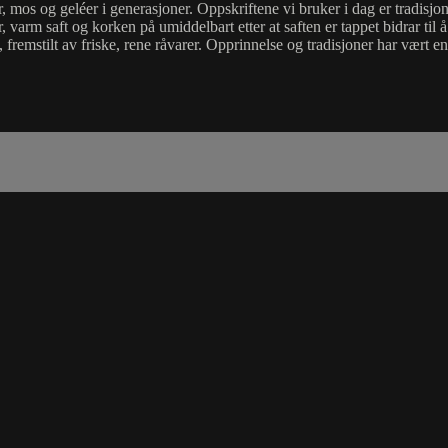
, mos og geléer i generasjoner. Oppskriftene vi bruker i dag er tradisjone
er, varm saft og korken på umiddelbart etter at saften er tappet bidrar 
, fremstilt av friske, rene råvarer. Opprinnelse og tradisjoner har vært e