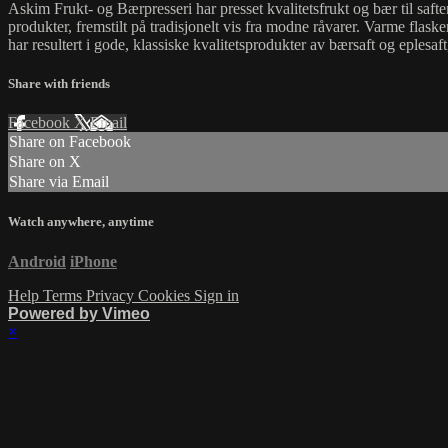
Askim Frukt- og Bærpresseri har presset kvalitetsfrukt og bær til safter
produkter, fremstilt på tradisjonelt vis fra modne råvarer. Varme flask
har resultert i gode, klassiske kvalitetsprodukter av bærsaft og eplesaft
Share with friends
Facebook
X
Email
Share on Facebook
Share on X
Share via Email
Watch anywhere, anytime
Android
iPhone
Help
Terms
Privacy
Cookies
Sign in
Powered by Vimeo
×