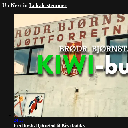
Up Next in
Lokale stemmer
24:27
Fra Brødr. Bjørnstad til Kiwi-butikk